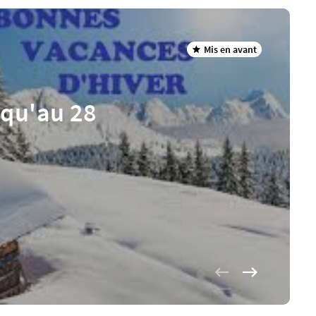
Mis en avant
squ'au 28